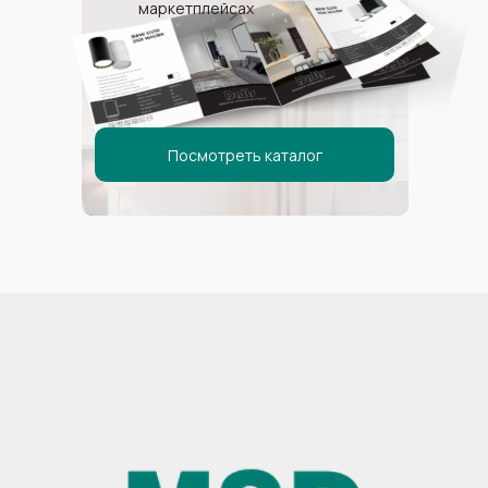
маркетплейсах
Позвоните мне
Адрес:
Ивановская улица, 31,
село Высокое,
Посмотреть каталог
городской округ Сочи
Сочи ул. Роз, 95
Время работы:
Пн-вс: с 9:00 до 21:00
Без выходных
Телефон:
Дилерам:
msdcorp.ru/dileram
+7 928 447-20-97
Городской номер
+7 862 291-01-83
ИНН 230810624668,
ОГРНИП 324237500013020
Все права защищены