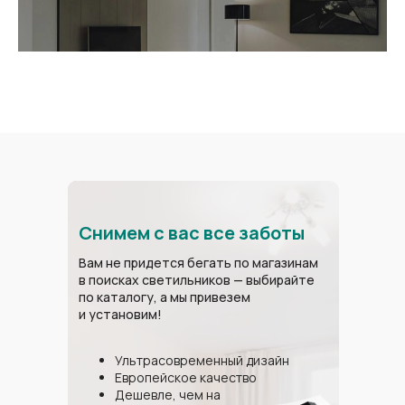
Снимем с вас все заботы
Вам не придется бегать по магазинам
в поисках светильников — выбирайте
Установка натяжных потолков любых
по каталогу, а мы привезем
уровней сложности. У нас собственное
и установим!
производство натяжных потолков,
поэтому мы отвечаем за качество
продукции и монтажа
Ультрасовременный дизайн
Европейское качество
Дешевле, чем на
Написать в MAX