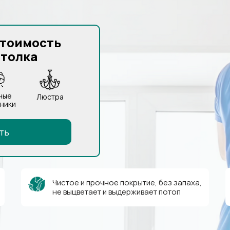
стоимость
отолка
ные
Люстра
ники
ть
Чистое и прочное покрытие, без запаха,
не выцветает и выдерживает потоп