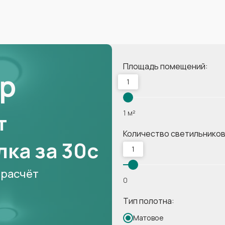
Площадь помещений:
р
1
1 м²
т
Количество светильников
ка за 30с
1
 расчёт
0
Тип полотна:
Матовое