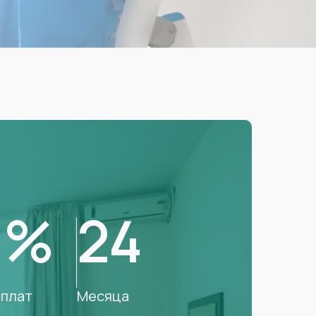
0%
24
плат
Месяца