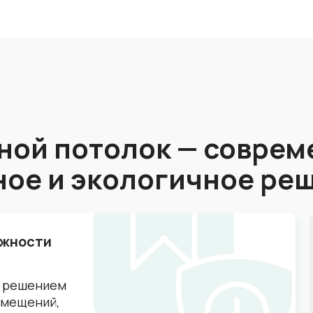
ной потолок — соврем
ное и экологичное ре
ажности
м решением
помещений,