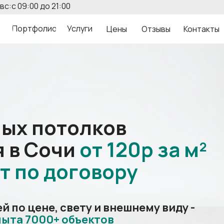
вс:с 09:00 до 21:00
Портфолио
Услуги
Цены
Отзывы
Контакты
ных потолков
я в Сочи
от
120р
за
м²
т по
договору
 по цене, свету и внешнему виду -
пыта 7000+ объектов