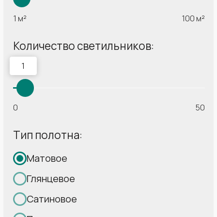
17 лет
Более 360 000 м²
создаем красоту
полотна
в Ваших домах
установили нашей
командой
От 10 лет
Стабильность
стаж работы наших
Выполняем
монтажников
гос.заказы