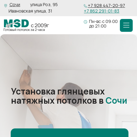
Сочи
улица Роз, 95
+7 928 447-20-97
Ивановская улица, 31
+7 862 291-01-83
Пн-вс:с 09:00
с 2009г
до 21:00
Готовый потолок за 2 часа
Установка глянцевых
натяжных потолков в
Сочи
Рассчитать стоимость
Для организаций есть
возможность
работы
с
НДС
Чистое и прочное покрытие, без запаха,