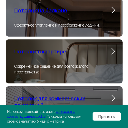
Потолок на балконе
Эффектное утепление и преображение лоджии.
Потолок в квартире
Современное решение для всего жилого
пространства.
Потолок для коммерческих
помещений
Используя наш сайт, вы даете
согласие на
Принять
обработку файлов cookie
. Также мы используем
Функциональность и привлекательный вид для
сервис аналитики Яндекс Метрика
бизнеса.