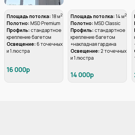
Сделает точный расчет
стоимости Вашего потолка
Зафиксирует
стоимость и сроки
в договоре
И даже может сразу
принять
оплату
по терминалу
Пригласите технолога для
замера вашего помещения