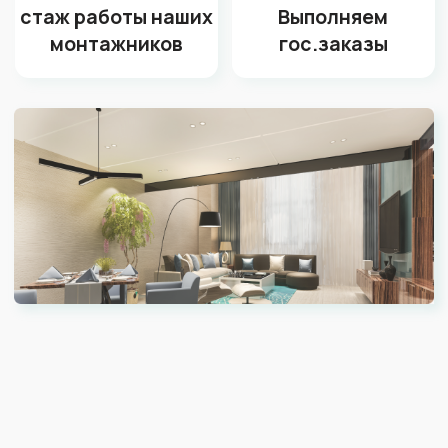
Охотничий домик
Головной офис сети 
императора Николая II
Апрель
Сочи, Красная Поляна
ул. Будённого 2
Закажите бесплатный
замер от технолога
со стажем 10 лет