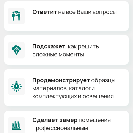
Только
сертифицированные
полотна
от лучших
производителей
Прямые поставки материалов, гарантия
оригинальности продукта и лучшей цены
MSD
Лучшая
цена!
от 150 р/м²
Возможна установка
+
без газового баллона