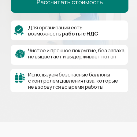
не выцветает и выдерживает потоп
Используем безопасные баллоны
с контролем давления газа, которые
не взорвутся во время работы
Натяжной потолок
В РАССРОЧКУ
0₽
0%
24
Первый взнос
Переплат
Месяца