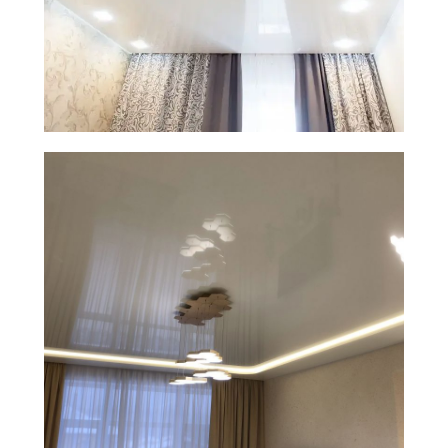
Натяжной потолок —
современное, удобное
и экологичное решение
Долговечность и стойкость
к влажности
делают натяжные потолки
идеальным решением для ванных
комнат, кухонь и других помещений,
где повышен уровень влажности
Точность раскроя до 1мм
гарантирует идеальное соединение
всех элементов потолка, без зазоров
и неровностей, создавая идеально
гладкую поверхность