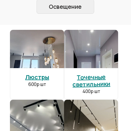
DESCOR
от 850 р/м²
Экологически чистое полотно
+
Производитель:
Германия
Толщина полотна:
0.35-0.39 мм
Ширина полотна:
до 5 м
Гарантия:
10 лет
Точечные
Люстры
светильники
600р шт
400р шт
BAUF
от 215 р/м²
Прочнее чем полотно конкурентов
+
Производитель:
Германия