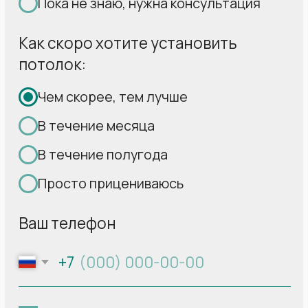
Свыше 30 000
установленных нами
за 17
лет потолков радуют своих
владельцев
2
2
Площадь потолка:
18 м
Площадь потолка:
14 м
Площадь потолка:
19 м
Полотно:
MSD Premium
Полотно:
MSD Classic
Полотно:
MSD Classic