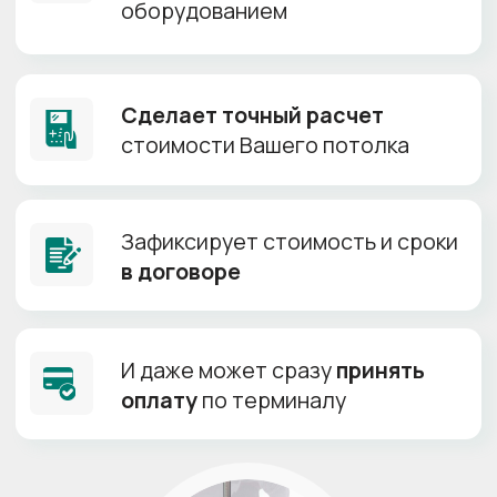
Самая низкая цена
+
Производитель:
Китай
Толщина полотна:
0.18-0.23 мм
Ширина полотна:
до 5 м
Гарантия:
10 лет
HALEAD
Ширина
до 6,72м
от 155 р/м²
Кипельно белое полотно
+
Тянется до 6м
+
Производитель:
Китай
Толщина полотна:
0.18-0.25 мм