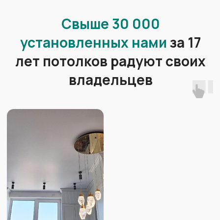
На замере технолог:
Ответит
на все Ваши вопросы
Подскажет
, как решить
сложные моменты
Продемонстрирует
образцы
материалов, каталоги
комплектующих и освещения
Сделает замер
помещения
профессиональным
оборудованием