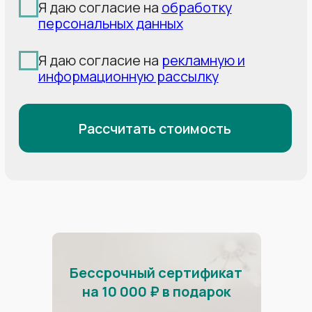
Профиль:
стандартное
Профиль:
стандартное
Профиль:
стандартное
крепление багетом
крепление багетом
крепление багетом
Освещение:
6 точечных
+накладная гардина
+накладная гардина
и 1 люстра
Освещение:
2 точечных
Освещение:
20
и 1 люстра
точечных и 3 люстры
16 000р
14 000р
26 000р
Наш самый
масштабный проект
Установили 20 000 м² потолка
в гостиницах в Олимпийском парке
Бессрочный сертификат
на 10 000 ₽ в подарок