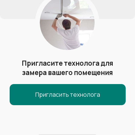
Ширина полотна:
до 5.8 м
Гарантия:
10 лет
TEQTUM
Гарантия
МЧС
от 650 р/м²
Менее горючие
+
Обычная гарантия+гарантия МЧС
+
Можно ставить в организациях
+
Производитель:
Германия
Толщина полотна:
0.19-0.23 мм
Ширина полотна:
до 5 м
Гарантия:
20 лет