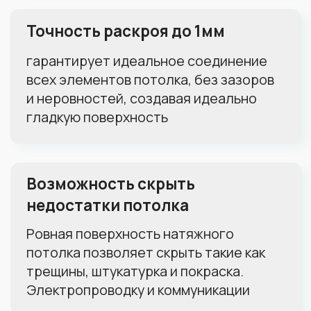
Количество светильников:
1
0
50
Тип полотна:
Матовое
Глянцевое
Сатиновое
Пока не знаю, нужна консультация
Как скоро хотите установить
потолок:
Чем скорее, тем лучше
В течение месяца
В течение полугода
Просто прицениваюсь