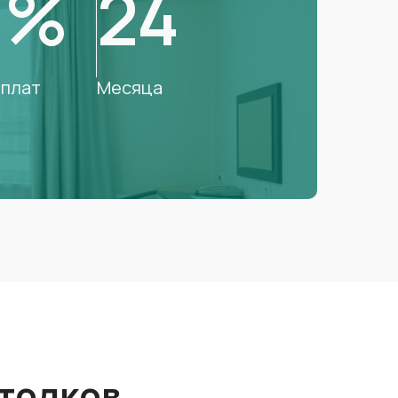
0%
24
плат
Месяца
толков