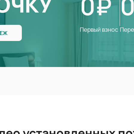
0₽
ОЧКУ
Первый взнос
Пере
ТЕЖ
део установленных по