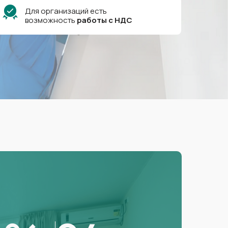
Для организаций есть
возможность
работы
с
НДС