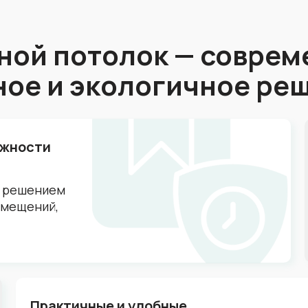
ной потолок — соврем
ное и экологичное ре
ажности
м решением
помещений,
Практичные и удобные