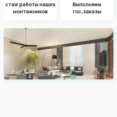
Охотничий домик
Головной офис сети 
императора Николая II
Апрель
Сочи, Красная Поляна
ул. Будённого 2
Закажите бесплатный
замер от технолога
со стажем 10 лет