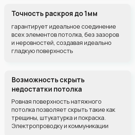
Количество светильников:
1
0
50
Тип полотна:
Матовое
Глянцевое
Сатиновое
Пока не знаю, нужна консультация
Как скоро хотите установить
потолок:
Чем скорее, тем лучше
В течение месяца
В течение полугода
Просто прицениваюсь