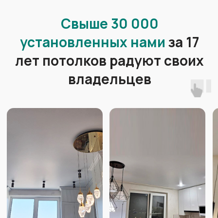
На замере технолог:
Ответит
на все Ваши вопросы
Подскажет
, как решить
сложные моменты
Продемонстрирует
образцы
материалов, каталоги
комплектующих и освещения
Сделает замер
помещения
профессиональным
оборудованием