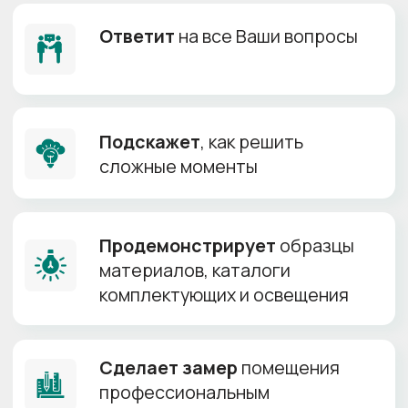
Только
сертифицированные
полотна
от лучших
производителей
Прямые поставки материалов, гарантия
оригинальности продукта и лучшей цены
MSD
Лучшая
цена!
от 150 р/м²
Возможна установка
+
без газового баллона