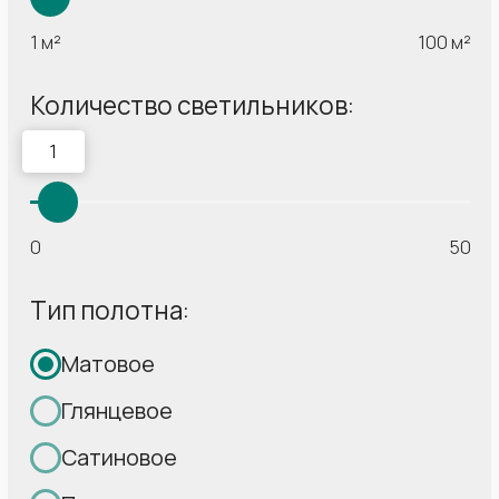
17 лет
Более 360 000 м²
создаем красоту
полотна
в Ваших домах
установили нашей
командой
От 10 лет
Стабильность
стаж работы наших
Выполняем
монтажников
гос.заказы