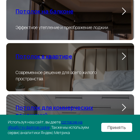
Потолок на балконе
Эффектное утепление и преображение лоджии.
Потолок в квартире
Современное решение для всего жилого
пространства.
Потолок для коммерческих
помещений
Используя наш сайт, вы даете
согласие на
Принять
обработку файлов cookie
. Также мы используем
Функциональность и привлекательный вид для
сервис аналитики Яндекс Метрика
бизнеса.