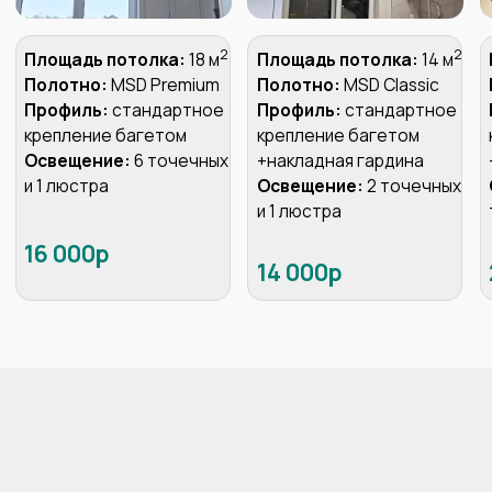
Сделает точный расчет
стоимости Вашего потолка
Зафиксирует
стоимость и сроки
в договоре
И даже может сразу
принять
оплату
по терминалу
Пригласите технолога для
замера вашего помещения