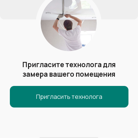
Ширина полотна:
до 5.8 м
Гарантия:
10 лет
TEQTUM
Гарантия
МЧС
от 650 р/м²
Менее горючие
+
Обычная гарантия+гарантия МЧС
+
Можно ставить в организациях
+
Производитель:
Германия
Толщина полотна:
0.19-0.23 мм
Ширина полотна:
до 5 м
Гарантия:
20 лет