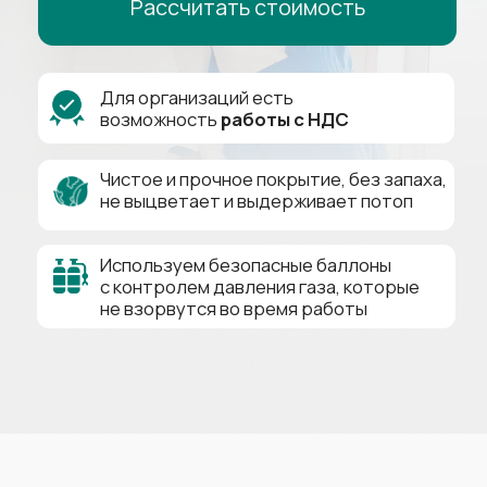
не выцветает и выдерживает потоп
Используем безопасные баллоны
с контролем давления газа, которые
не взорвутся во время работы
Натяжной потолок
В РАССРОЧКУ
0₽
0%
24
Первый взнос
Переплат
Месяца