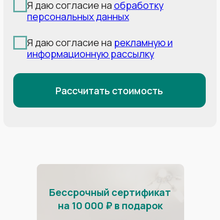
Профиль:
стандартное
Профиль:
стандартное
Профиль:
стандартное
крепление багетом
крепление багетом
крепление багетом
Освещение:
6 точечных
+накладная гардина
+накладная гардина
и 1 люстра
Освещение:
2 точечных
Освещение:
20
и 1 люстра
точечных и 3 люстры
16 000р
14 000р
26 000р
Наш самый
масштабный проект
Установили 20 000 м² потолка
в гостиницах в Олимпийском парке
Бессрочный сертификат
на 10 000 ₽ в подарок