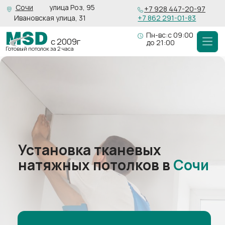
Сочи
улица Роз, 95
+7 928 447-20-97
Ивановская улица, 31
+7 862 291-01-83
Пн-вс:с 09:00
с 2009г
до 21:00
Готовый потолок за 2 часа
Установка тканевых
натяжных потолков в
Сочи
Рассчитать стоимость
Для организаций есть
возможность
работы
с
НДС
Чистое и прочное покрытие, без запаха,