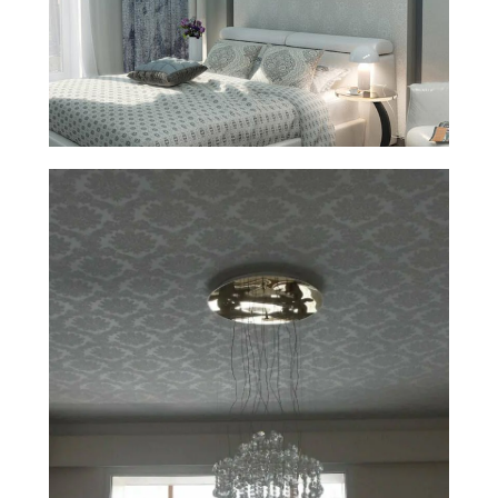
Натяжной потолок —
современное, удобное
и экологичное решение
Долговечность и стойкость
к влажности
делают натяжные потолки
идеальным решением для ванных
комнат, кухонь и других помещений,
где повышен уровень влажности
Точность раскроя до 1мм
гарантирует идеальное соединение
всех элементов потолка, без зазоров
и неровностей, создавая идеально
гладкую поверхность