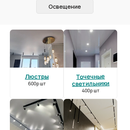
DESCOR
от 850 р/м²
Экологически чистое полотно
+
Производитель:
Германия
Толщина полотна:
0.35-0.39 мм
Ширина полотна:
до 5 м
Гарантия:
10 лет
Точечные
Люстры
светильники
600р шт
400р шт
BAUF
от 215 р/м²
Прочнее чем полотно конкурентов
+
Производитель:
Германия