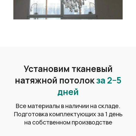
Возможность скрыть
недостатки потолка
Ровная поверхность натяжного
потолка позволяет скрыть такие как
трещины, штукатурка и покраска.
Электропроводку и коммуникации
Практичные и удобные
в обслуживании
Легкость ухода и возможность
использования моющих средств
делает натяжные потолки отличным
решением для любых помещений