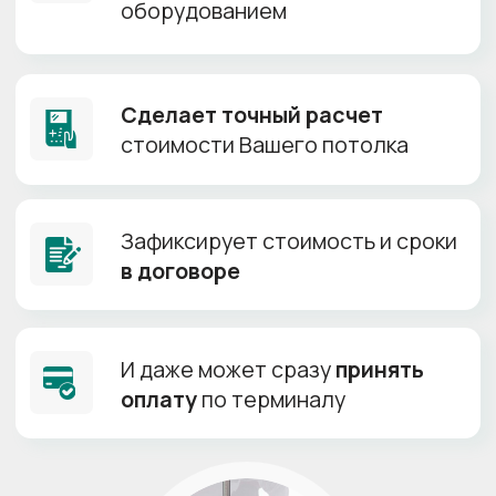
Самая низкая цена
+
Производитель:
Китай
Толщина полотна:
0.18-0.23 мм
Ширина полотна:
до 5 м
Гарантия:
10 лет
HALEAD
Ширина
до 6,72м
от 155 р/м²
Кипельно белое полотно
+
Тянется до 6м
+
Производитель:
Китай
Толщина полотна:
0.18-0.25 мм