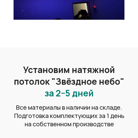
Возможность скрыть
недостатки потолка
Ровная поверхность натяжного
потолка позволяет скрыть такие как
трещины, штукатурка и покраска.
Электропроводку и коммуникации
Практичные и удобные
в обслуживании
Легкость ухода и возможность
использования моющих средств
делает натяжные потолки отличным
решением для любых помещений