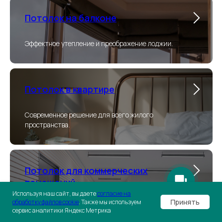
Потолок на балконе
Эффектное утепление и преображение лоджии.
Потолок в квартире
Современное решение для всего жилого
пространства.
Потолок для коммерческих
помещений
Используя наш сайт, вы даете
согласие на
Принять
обработку файлов cookie
. Также мы используем
Функциональность и привлекательный вид для
сервис аналитики Яндекс Метрика
бизнеса.