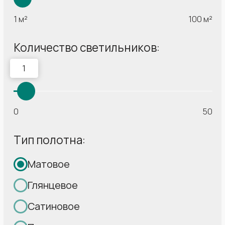
17 лет
Более 360 000 м²
создаем красоту
полотна
в Ваших домах
установили нашей
командой
От 10 лет
Стабильность
стаж работы наших
Выполняем
монтажников
гос.заказы