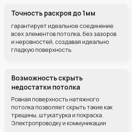
Количество светильников:
1
0
50
Тип полотна:
Матовое
Глянцевое
Сатиновое
Пока не знаю, нужна консультация
Как скоро хотите установить
потолок:
Чем скорее, тем лучше
В течение месяца
В течение полугода
Просто прицениваюсь