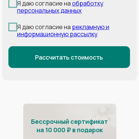
Профиль:
стандартное
Профиль:
стандартное
Профиль:
стандартное
крепление багетом
крепление багетом
крепление багетом
Освещение:
6 точечных
+накладная гардина
+накладная гардина
и 1 люстра
Освещение:
2 точечных
Освещение:
20
и 1 люстра
точечных и 3 люстры
16 000р
14 000р
26 000р
Наш самый
масштабный проект
Установили 20 000 м² потолка
в гостиницах в Олимпийском парке
Бессрочный сертификат
на 10 000 ₽ в подарок