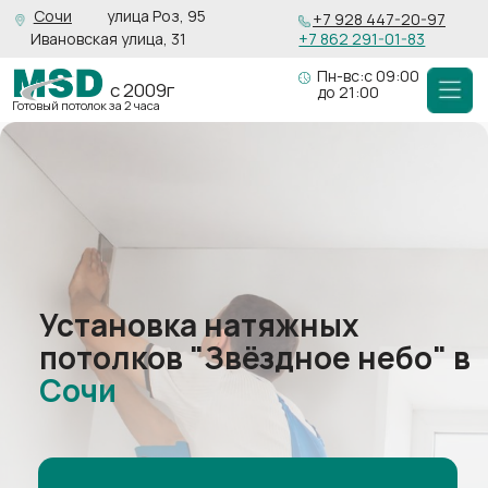
Сочи
улица Роз, 95
+7 928 447-20-97
Ивановская улица, 31
+7 862 291-01-83
Пн-вс:с 09:00
с 2009г
до 21:00
Готовый потолок за 2 часа
Установка натяжных
потолков "Звёздное небо" в
Сочи
Рассчитать стоимость
Для организаций есть
возможность
работы
с
НДС
Чистое и прочное покрытие, без запаха,