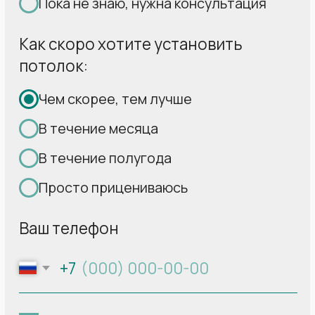
Свыше 30 000
установленных нами
за 17
лет потолков радуют своих
владельцев
2
2
Площадь потолка:
18 м
Площадь потолка:
14 м
Площадь потолка:
19 м
Полотно:
MSD Premium
Полотно:
MSD Classic
Полотно:
MSD Classic