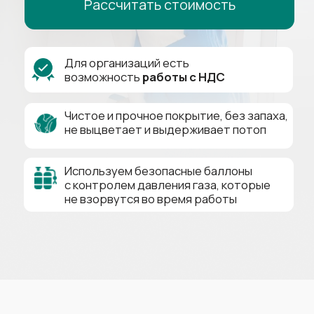
не выцветает и выдерживает потоп
Используем безопасные баллоны
с контролем давления газа, которые
не взорвутся во время работы
Натяжной потолок
В РАССРОЧКУ
0₽
0%
24
Первый взнос
Переплат
Месяца