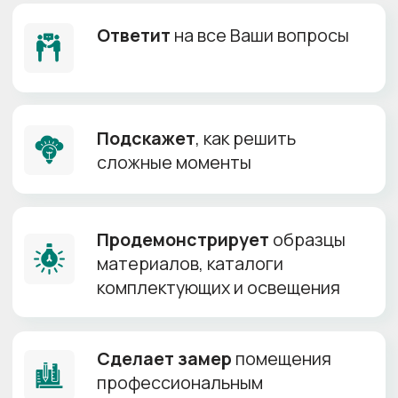
Только
сертифицированные
полотна
от лучших
производителей
Прямые поставки материалов, гарантия
оригинальности продукта и лучшей цены
MSD
Лучшая
цена!
от 150 р/м²
Возможна установка
+
без газового баллона