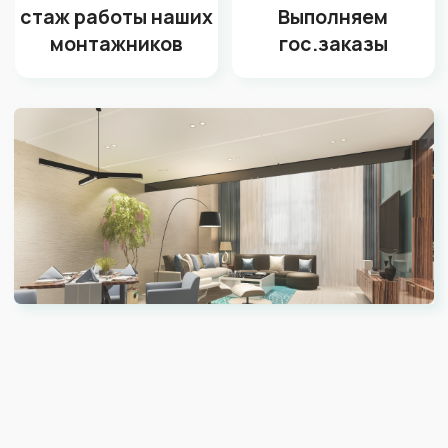
Охотничий домик
Головной офис сети 
императора Николая II
Апрель
Сочи, Красная Поляна
ул. Будённого 2
Закажите бесплатный
замер от технолога
со стажем 10 лет