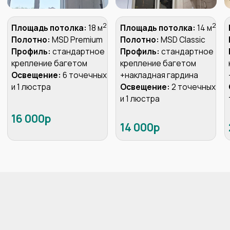
Сделает точный расчет
стоимости Вашего потолка
Зафиксирует
стоимость и сроки
в договоре
И даже может сразу
принять
оплату
по терминалу
Пригласите технолога для
замера вашего помещения