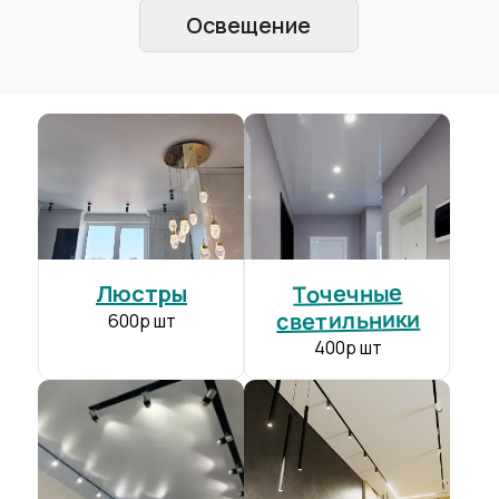
DESCOR
от 850 р/м²
Экологически чистое полотно
+
Производитель:
Германия
Толщина полотна:
0.35-0.39 мм
Ширина полотна:
до 5 м
Гарантия:
10 лет
Точечные
Люстры
светильники
600р шт
400р шт
BAUF
от 215 р/м²
Прочнее чем полотно конкурентов
+
Производитель:
Германия