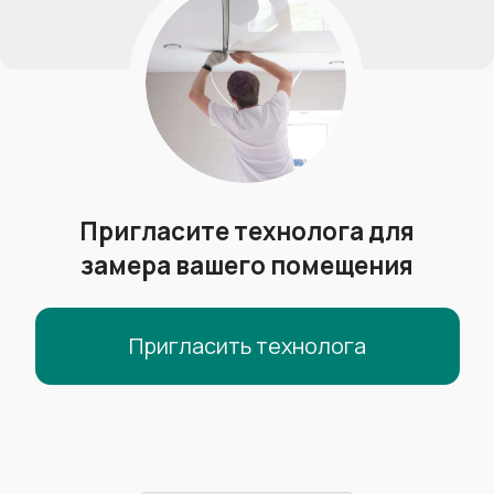
Ширина полотна:
до 5.8 м
Гарантия:
10 лет
TEQTUM
Гарантия
МЧС
от 650 р/м²
Менее горючие
+
Обычная гарантия+гарантия МЧС
+
Можно ставить в организациях
+
Производитель:
Германия
Толщина полотна:
0.19-0.23 мм
Ширина полотна:
до 5 м
Гарантия:
20 лет