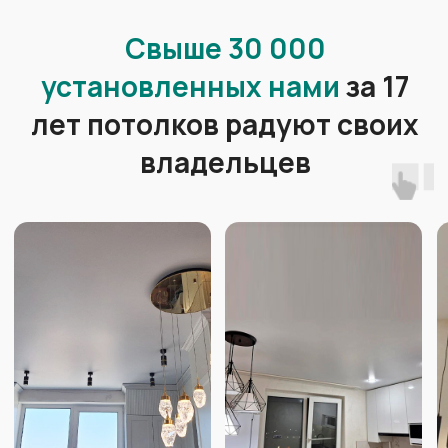
На замере технолог:
Ответит
на все Ваши вопросы
Подскажет
, как решить
сложные моменты
Продемонстрирует
образцы
материалов, каталоги
комплектующих и освещения
Сделает замер
помещения
профессиональным
оборудованием