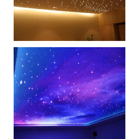
Натяжной потолок —
современное, удобное
и экологичное решение
Долговечность и стойкость
к влажности
делают натяжные потолки
идеальным решением для ванных
комнат, кухонь и других помещений,
где повышен уровень влажности
Точность раскроя до 1мм
гарантирует идеальное соединение
всех элементов потолка, без зазоров
и неровностей, создавая идеально
гладкую поверхность